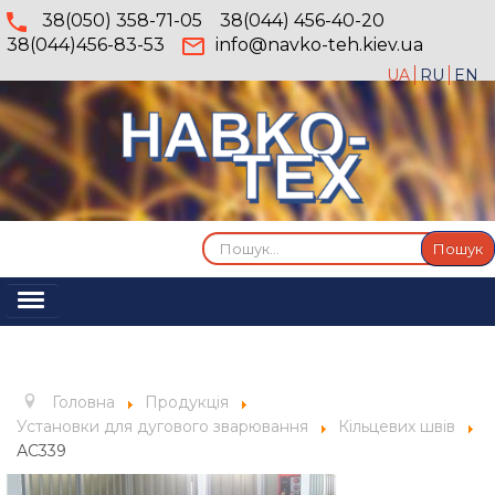
38(050) 358-71-05
38(044) 456-40-20
38(044)456-83-53
info@navko-teh.kiev.ua
UA
RU
EN
Пошук...
Пошук
Перемикач
навігації
Головна
Про компанію
Головна
Продукція
Послуги
Установки для дугового зварювання
Кільцевих швів
АС339
Продукція
Галерея