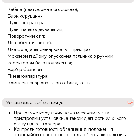
Кабіна (платформа з огорожею);
Блок керування;
Пульт оператора;
Пульт налагоджувальний;
Поворотний стіл;
Два обертачі вироба;
Два складально-зварювальні пристрої;
Механізм підйому-опускання пальника з ручним
коректором його положення;
Бар'єр безпеки;
Пневмоапаратура;
Комплект зварювального обладнання.
Установка забезпечує
Програмне керування всіма механізмами та
пристроями установки, а також діагностику їхнього
стану від контролера;
Контроль готовності обладнання, положення
планшайби поворотного столу, обертачів, пальника,