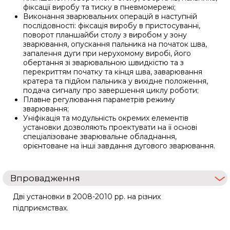
фіксації виробу та тиску в пневмомережі;
Виконання зварювальних операцій в наступній
послідовності: фіксація виробу в пристосуванні,
поворот планшайби столу з виробом у зону
зварювання, опускання пальника на початок шва,
запалення дуги при нерухомому виробі, його
обертання зі зварювальною швидкістю та з
перекриттям початку та кінця шва, заварювання
кратера та підйом пальника у вихідне положення,
подача сигналу про завершення циклу роботи;
Плавне регулювання параметрів режиму
зварювання;
Уніфікація та модульність окремих елементів
установки дозволяють проектувати на її основі
спеціалізоване зварювальне обладнання,
орієнтоване на інші завдання дугового зварювання.
Впровадження
Дві установки в 2008-2010 рр. на різних
підприємствах.