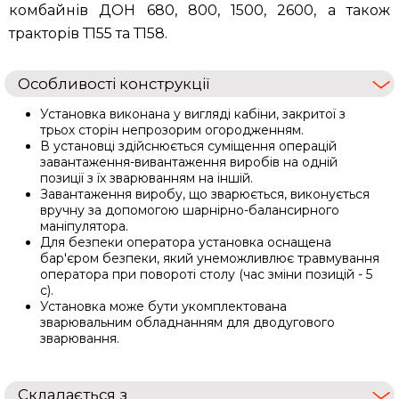
комбайнів ДОН 680, 800, 1500, 2600, а також
тракторів Т155 та Т158.
Особливості конструкції
Установка виконана у вигляді кабіни, закритої з
трьох сторін непрозорим огородженням.
В установці здійснюється суміщення операцій
завантаження-вивантаження виробів на одній
позиції з їх зварюванням на іншій.
Завантаження виробу, що зварюється, виконується
вручну за допомогою шарнірно-балансирного
маніпулятора.
Для безпеки оператора установка оснащена
бар'єром безпеки, який унеможливлює травмування
оператора при повороті столу (час зміни позицій - 5
с).
Установка може бути укомплектована
зварювальним обладнанням для дводугового
зварювання.
Складається з