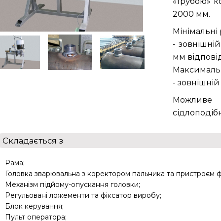
«трубою» к
2000 мм.
Мінімальні
- зовнішній
мм відпові
Максимальн
- зовнішній
Можливе 
сідлоподібн
Складається з
Рама;
Головка зварювальна з коректором пальника та пристроєм фі
Механізм підйому-опускання головки;
Регульовані ложементи та фіксатор виробу;
Блок керування;
Пульт оператора;