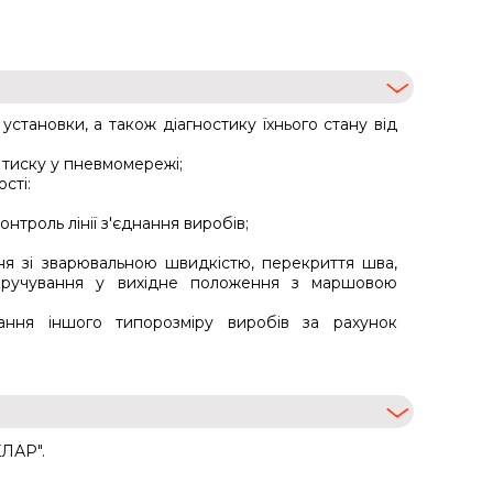
становки, а також діагностику їхнього стану від
 тиску у пневмомережі;
сті:
онтроль лінії з'єднання виробів;
ня зі зварювальною швидкістю, перекриття шва,
зкручування у вихідне положення з маршовою
ння іншого типорозміру виробів за рахунок
ЕЛАР".