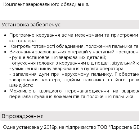
Комплект зварювального обладнання.
Установка забезпечує
Програмне керування всіма механізмами та пристроями у
контролера;
Контроль готовності обладнання, положення пальника та
Виконання зварювальних операцій у наступній послідовно
- ручне встановлення зварюваних деталей;
- опускання головки з керуванням від педалі, візуальний к
- увімкнення циклу зварювання з пульта оператора;
- запалення дуги при нерухомому пальнику, її обертан
заварювання кратера, підйом пальника та його ро
швидкістю;
Можливість швидкого переналагодження на зварюва
переналаштування ложементів та положення пальника.
Впровадження
Одна установка у 2016р. на підприємство ТОВ "Гідросила Б