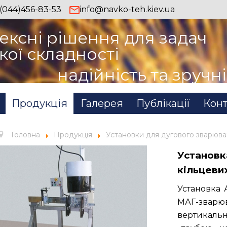
(044)456-83-53
info@navko-teh.kiev.ua
ексні рішення для задач
кої складності
надійність та зручн
Продукція
Галерея
Публікації
Конт
Головна
Продукція
Установки для дугового зварюв
Установ
кільцеви
Установка 
МАГ-зварю
вертикаль