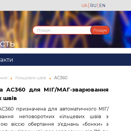
UA
RU
EN
Пошук...
Пошук
ість
акти
ання
Кільцевих швів
АС360
ка АС360 для МІГ/МАГ-зварювання
х швів
АС360 призначена для автоматичного МІГ/
вання неповоротних кільцевих швів з
ною віссю обертання з'єднань «бонки» з