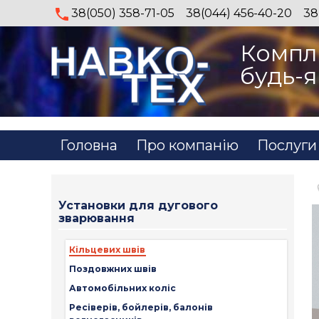
38(050) 358-71-05
38(044) 456-40-20
38
Компл
будь-я
Головна
Про компанію
Послуги
Установки для дугового
зварювання
Кільцевих швів
Поздовжних швів
Автомобільних коліс
Ресіверів, бойлерів, балонів