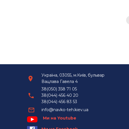
Україна, 03055, м.Київ, бульвар
Вацлава Гавела 4
38(050) 358 71 05
38(044) 456 40 20
38(044) 456 83 53
info@navko-teh.kiev.ua
Ми на Youtube