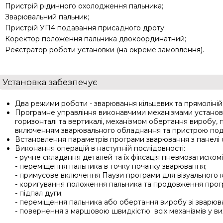
Пристрій рідинного охолодження пальника;
Зварювальний пальник;
Пристрій УП4 подавання присадного дроту;
Коректор положення пальника двокоординатний;
Реєстратор роботи установки (на окреме замовлення).
Установка забезпечує
Два режими роботи - зварювання кільцевих та прямоліній
Програмне управління виконавчими механізмами установк
горизонталі та вертикалі, механізмом обертання виробу, п
включенням зварювального обладнання та пристрою пода
Встановлення параметрів програми зварювання з панелі 
Виконання операцій в наступній послідовності:
- ручне складання деталей та їх фіксація пневмозатискомі
- переміщення пальника в точку початку зварювання;
- примусове включення Паузи програми для візуального
- коригування положення пальника та продовження прог
- підпал дуги;
- переміщення пальника або обертання виробу зі зварюв
- повернення з маршовою швидкістю всіх механізмів у в