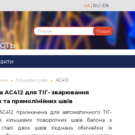
UA
RU
EN
Пошук...
Пошук
ість
акти
ання
Кільцевих швів
АС412
а АС412 для ТІГ- зварювання
х та прямолінійних швів
АС412 призначена для автоматичного ТІГ-
я кільцевих поворотних швів балона з
 сталі двох швів з'єднань обичайки із