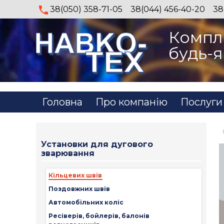
38(050) 358-71-05
38(044) 456-40-20
38
Компл
будь-я
Головна
Про компанію
Послуги
Установки для дугового
зварювання
Кільцевих швів
Поздовжних швів
Автомобільних коліс
Ресіверів, бойлерів, балонів