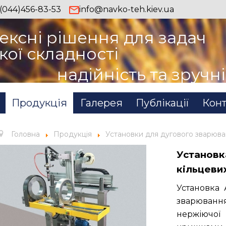
(044)456-83-53
info@navko-teh.kiev.ua
ексні рішення для задач
кої складності
надійність та зручн
Продукція
Галерея
Публікації
Конт
Головна
Продукція
Установки для дугового зварюв
Установк
кільцеви
Установка 
зварюванн
нержіючої