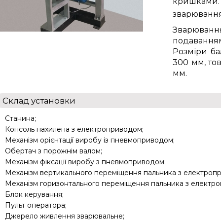
кришками
зварювання
Зварюванн
подаванням
Розміри ба
300 мм, тов
мм.
Склад установки
Станина;
Консоль нахилена з електроприводом;
Механізм орієнтації виробу із пневмоприводом;
Обертач з порожнім валом;
Механізм фіксації виробу з пневмоприводом;
Механізм вертикального переміщення пальника з електроп
Механізм горизонтального переміщення пальника з електр
Блок керування;
Пульт оператора;
Джерело живлення зварювальне;