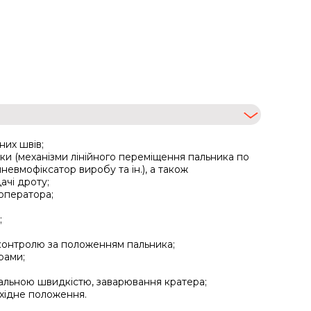
них швів;
и (механізми лінійного переміщення пальника по
невмофіксатор виробу та ін.), а також
чі дроту;
оператора;
;
 контролю за положенням пальника;
рами;
альною швидкістю, заварювання кратера;
ихідне положення.