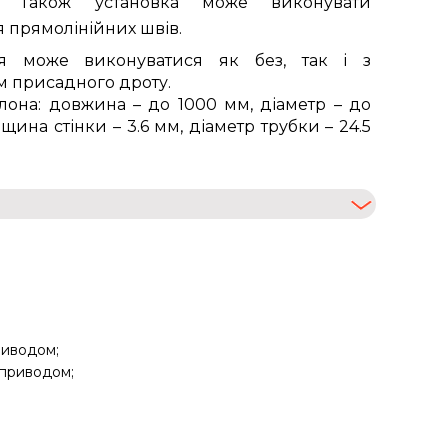
. Також установка може виконувати
 прямолінійних швів.
я може виконуватися як без, так і з
 присадного дроту.
лона: довжина – до 1000 мм, діаметр – до
щина стінки – 3.6 мм, діаметр трубки – 24.5
риводом;
оприводом;