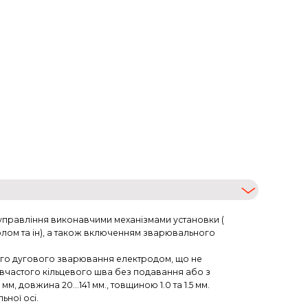
 управління виконавчими механізмами установки (
олом та ін), а також включенням зварювального
ого дугового зварювання електродом, що не
вчастого кільцевого шва без подавання або з
, довжина 20...141 мм., товщиною 1.0 та 1.5 мм.
ної осі.