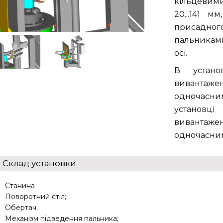
кільцевими
20...141 
присадног
пальниками
осі.
В устано
вивантаж
одночасн
установц
вивантаж
одночасним
Склад установки
Станина
Поворотний стіл;
Обертач;
Механізм підведення пальника;