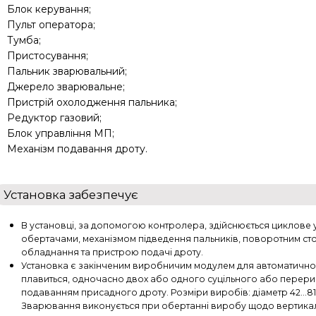
Блок керування;
Пульт оператора;
Тумба;
Пристосування;
Пальник зварювальний;
Джерело зварювальне;
Пристрій охолодження пальника;
Редуктор газовий;
Блок управління МП;
Механізм подавання дроту.
Установка забезпечує
В установці, за допомогою контролера, здійснюється циклове
обертачами, механізмом підведення пальників, поворотним ст
обладнання та пристрою подачі дроту.
Установка є закінченим виробничим модулем для автоматичн
плавиться, одночасно двох або одного суцільного або перери
подаванням присадного дроту. Розміри виробів: діаметр 42...81 мм
Зварювання виконується при обертанні виробу щодо вертикаль