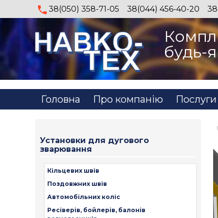
38(050) 358-71-05
38(044) 456-40-20
38
Компл
будь-я
Головна
Про компанію
Послуги
Установки для дугового
зварювання
Кільцевих швів
Поздовжних швів
Автомобільних коліс
Ресіверів, бойлерів, балонів