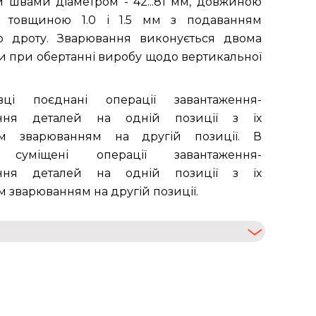
 швами діаметром - 42...81 мм, довжиною
мм, товщиною 1.0 і 1.5 мм з подаванням
о дроту. Зварювання виконується двома
 при обертанні виробу щодо вертикальної
вці поєднані операції завантаження-
ення деталей на одній позиції з їх
им зварюванням на другій позиції. В
і суміщені операції завантаження-
ення деталей на одній позиції з їх
 зварюванням на другій позиції.