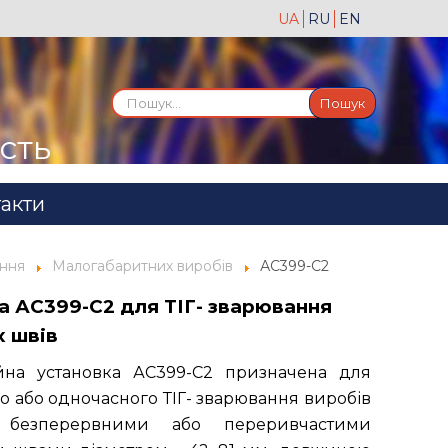
UA
RU
EN
Пошук...
Пошук
ість
акти
ання
Малогабаритних виробів
АС399-С2
а АС399-С2 для ТІГ- зварювання
х швів
йна установка АС399-С2 призначена для
о або одночасного ТІГ- зварювання виробів
безперервними або переривчастими