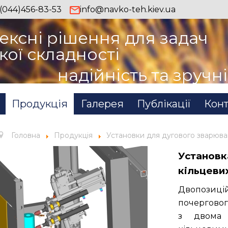
(044)456-83-53
info@navko-teh.kiev.ua
ексні рішення для задач
кої складності
надійність та зручн
Продукція
Галерея
Публікації
Конт
Головна
Продукція
Установки для дугового зварюв
Установк
кільцеви
Двопозиці
почерговог
з двома 