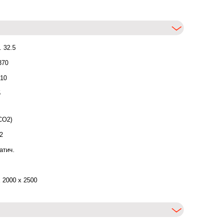
.. 32.5
 370
 10
5
 CO2)
.2
атич.
х 2000 х 2500