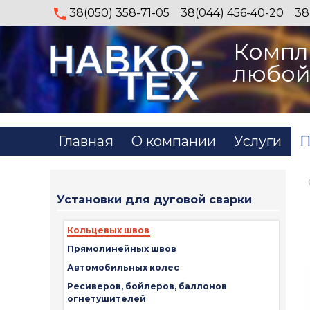
38(050) 358-71-05
38(044) 456-40-20
38
Компл
любой
Главная
О компании
Услуги
П
Установки для дуговой сварки
Кольцевых швов
Прямолинейных швов
Автомобильных колес
Ресиверов, бойлеров, баллонов
огнетушителей