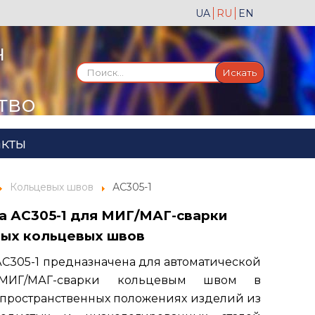
UA
RU
EN
ч
Искать...
Искать
тво
акты
Кольцевых швов
АС305-1
а АС305-1 для МИГ/МАГ-сварки
ых кольцевых швов
АС305-1 предназначена для автоматической
МИГ/МАГ-сварки кольцевым швом в
пространственных положениях изделий из