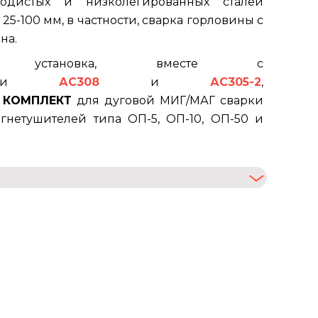
родистых и низколегированных сталей
25-100 мм, в частности, сварка горловины с
на.
я установка, вместе с
овками
АС308
и
АС305-2
,
т
КОМПЛЕКТ
для дуговой МИГ/МАГ сварки
гнетушителей типа ОП-5, ОП-10, ОП-50 и