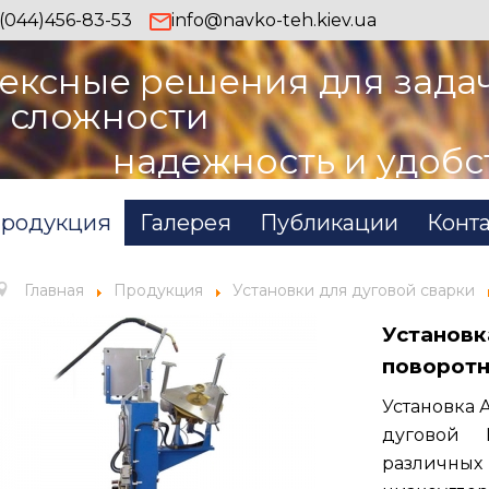
(044)456-83-53
info@navko-teh.kiev.ua
ексные решения для зада
 сложности
надежность и удобс
родукция
Галерея
Публикации
Конт
Главная
Продукция
Установки для дуговой сварки
Установк
поворотн
Установка 
дуговой 
различных 