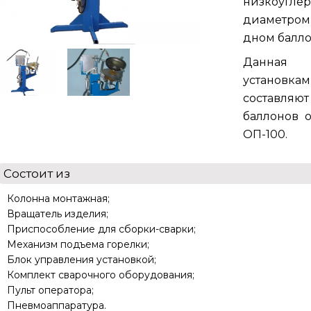
низкоугле
диаметром 
дном балло
Данна
устан
составляю
баллонов о
ОП-100.
Состоит из
Колонна монтажная;
Вращатель изделия;
Приспособление для сборки-сварки;
Механизм подъема горелки;
Блок управления установкой;
Комплект сварочного оборудования;
Пульт оператора;
Пневмоаппаратура.