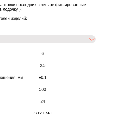
кантовки последних в четыре фиксированные
 лодочку");
елей изделий;
6
2.5
мещения, мм
±0.1
500
24
ОЗУ, ГМД