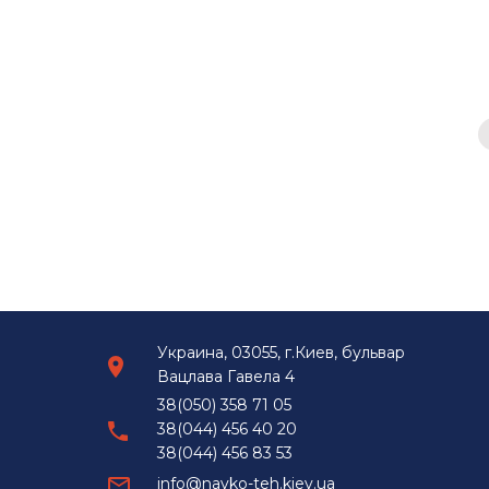
Украина, 03055, г.Киев, бульвар
Вацлава Гавела 4
38(050) 358 71 05
38(044) 456 40 20
38(044) 456 83 53
info@navko-teh.kiev.ua