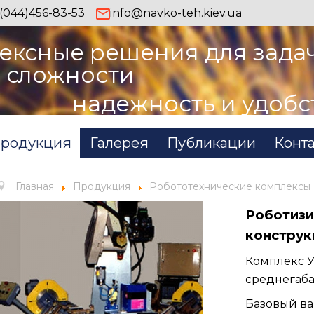
(044)456-83-53
info@navko-teh.kiev.ua
ексные решения для зада
 сложности
надежность и удобс
родукция
Галерея
Публикации
Конт
Главная
Продукция
Робототехнические комплексы
Роботизи
конструк
Комплекс 
среднегаба
Базовый в