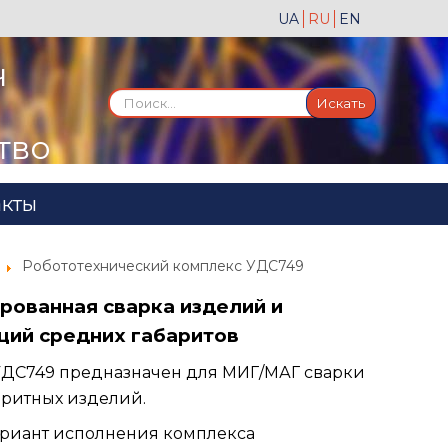
UA
RU
EN
ч
Искать...
Искать
тво
акты
Робототехнический комплекс УДС749
рованная сварка изделий и
ций средних габаритов
УДС749 предназначен для МИГ/МАГ сварки
ритных изделий.
ариант исполнения комплекса