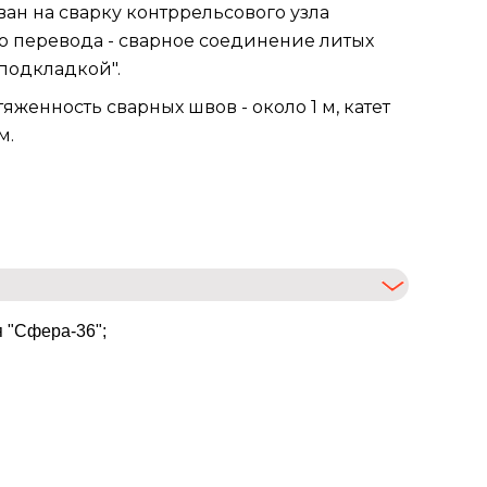
ан на сварку контррельсового узла
о перевода - сварное соединение литых
"подкладкой".
яженность сварных швов - около 1 м, катет
м.
 "Сфера-36";