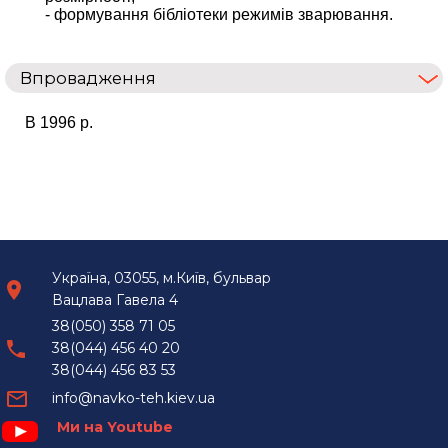
- формування бібліотеки режимів зварювання.
Впровадження
В 1996 р.
Україна, 03055, м.Київ, бульвар
Вацлава Гавела 4
38(050) 358 71 05
38(044) 456 40 20
38(044) 456 83 53
info@navko-teh.kiev.ua
Ми на Youtube