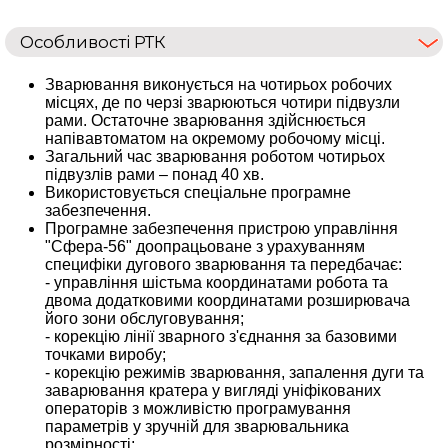
Особливості РТК
Зварювання виконується на чотирьох робочих
місцях, де по черзі зварюються чотири підвузли
рами. Остаточне зварювання здійснюється
напівавтоматом на окремому робочому місці.
Загальний час зварювання роботом чотирьох
підвузлів рами – понад 40 хв.
Використовується спеціальне програмне
забезпечення.
Програмне забезпечення пристрою управління
"Сфера-56" доопрацьоване з урахуванням
специфіки дугового зварювання та передбачає:
- управління шістьма координатами робота та
двома додатковими координатами розширювача
його зони обслуговування;
- корекцію лінії зварного з'єднання за базовими
точками виробу;
- корекцію режимів зварювання, запалення дуги та
заварювання кратера у вигляді уніфікованих
операторів з можливістю програмування
параметрів у зручній для зварювальника
розмірності;