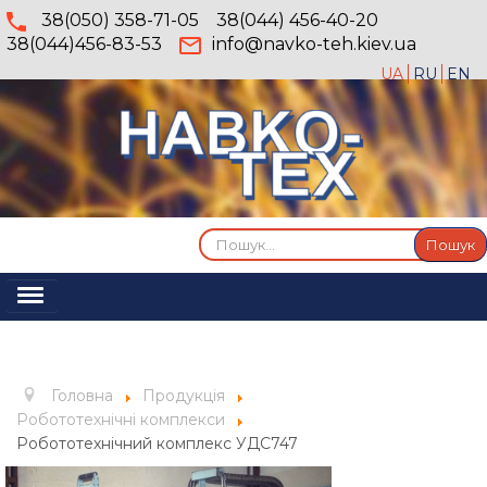
38(050) 358-71-05
38(044) 456-40-20
38(044)456-83-53
info@navko-teh.kiev.ua
UA
RU
EN
Пошук...
Пошук
Перемикач
навігації
Головна
Про компанію
Головна
Продукція
Послуги
Робототехнічні комплекси
Робототехнічний комплекс УДС747
Продукція
Галерея