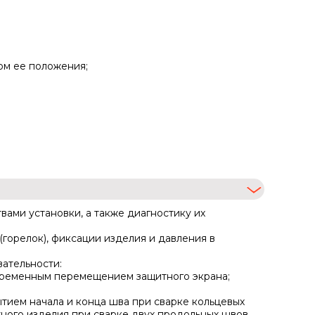
ом ее положения;
ами установки, а также диагностику их
горелок), фиксации изделия и давления в
ательности:
новременным перемещением защитного экрана;
ытием начала и конца шва при сварке кольцевых
ого изделия при сварке двух продольных швов,