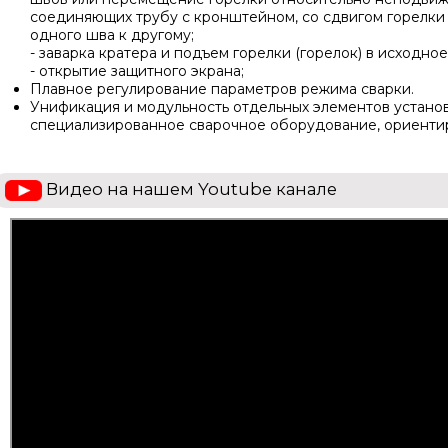
соединяющих трубу с кронштейном, со сдвигом горелки
одного шва к другому;
- заварка кратера и подъем горелки (горелок) в исходно
- открытие защитного экрана;
Плавное регулирование параметров режима сварки.
Унификация и модульность отдельных элементов установ
специализированное сварочное оборудование, ориентир
Видео на нашем Youtube канале