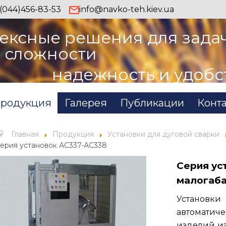
(044)456-83-53
info@navko-teh.kiev.ua
ексные решения для зада
 сложности
надежность и удобс
родукция
Галерея
Публикации
Конт
Главная
Продукция
Установки для дуговой сварки
ерия установок АС337-АС338
Серия ус
малогаба
Установк
автоматич
изделий из