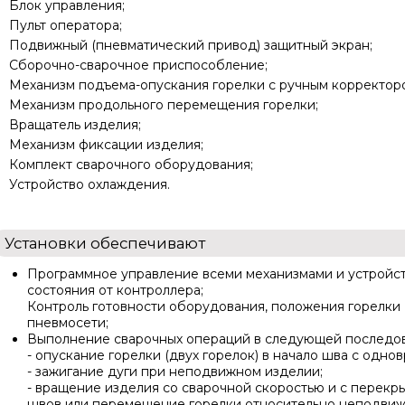
Блок управления;
Пульт оператора;
Подвижный (пневматический привод) защитный экран;
Сборочно-сварочное приспособление;
Механизм подъема-опускания горелки с ручным корректор
Механизм продольного перемещения горелки;
Вращатель изделия;
Механизм фиксации изделия;
Комплект сварочного оборудования;
Устройство охлаждения.
Установки обеспечивают
Программное управление всеми механизмами и устройств
состояния от контроллера;
Контроль готовности оборудования, положения горелки (
пневмосети;
Выполнение сварочных операций в следующей последов
- опускание горелки (двух горелок) в начало шва с од
- зажигание дуги при неподвижном изделии;
- вращение изделия со сварочной скоростью и с перекр
швов или перемещение горелки относительно неподвижн