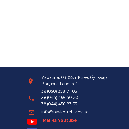
Украина, 03055, г.Киев, бульвар
Вацлава Гавела 4
38(050) 358 71 05
38(044) 456 40 20
38(044) 456 83 53
info@navko-teh.kiev.ua
Мы на Youtube