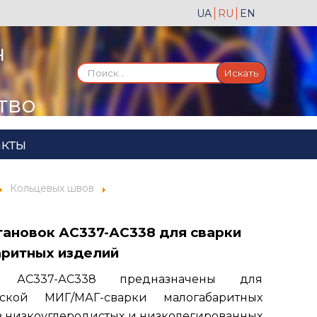
UA
RU
EN
ч
Искать...
Искать
тво
акты
Кольцевых швов
тановок АС337-АС338 для сварки
ритных изделий
и АС337-АС338 предназначены для
еской МИГ/МАГ-сварки малогабаритных
 низкоуглеродистых и низколегированных