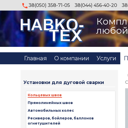
38(050) 358-71-05
38(044) 456-40-20
38
Компл
любой
Главная
О компании
Услуги
П
Установки для дуговой сварки
С
Кольцевых швов
Прямолинейных швов
Автомобильных колес
Ресиверов, бойлеров, баллонов
огнетушителей