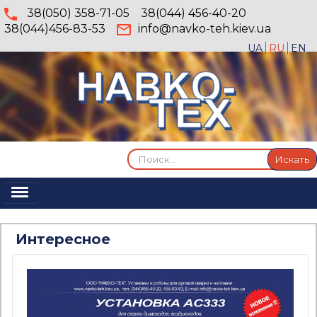
38(050) 358-71-05
38(044) 456-40-20
38(044)456-83-53
info@navko-teh.kiev.ua
UA
RU
EN
Искать...
Искать
Включить/
выключить
Главная
навигацию
Интересное
О компании
Услуги
Продукция
Галерея