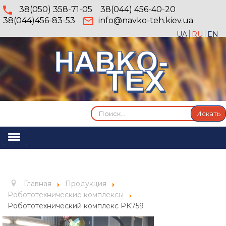
38(050) 358-71-05
38(044) 456-40-20
38(044)456-83-53
info@navko-teh.kiev.ua
UA
RU
EN
Искать...
Искать
Включить/
выключить
Главная
навигацию
О компании
Главная
Продукция
Услуги
Робототехнические комплексы
Робототехнический комплекс РК759
Продукция
Галерея