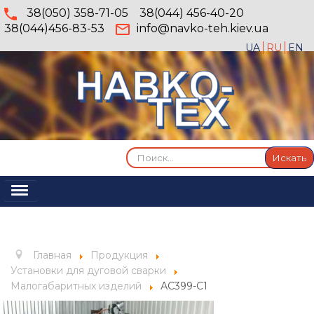
38(050) 358-71-05
38(044) 456-40-20
38(044)456-83-53
info@navko-teh.kiev.ua
UA
RU
EN
Искать...
Искать
Включить/
выключить
Главная
навигацию
О компании
Главная
Продукция
Услуги
Установки для дуговой сварки
Малогабаритных изделий
АС399-С1
Продукция
Галерея