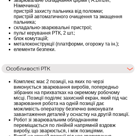
зварювальне обладнання фірми ( A.Binzel,
Німеччина):
пристрій захисту пальника від поломки;
пристрій автоматичного очищення та змащення
пальника;
складально-зварювальні пристрої;
пульт керування РТК, 2 шт.;
блок комутацій;
металоконструкції (платформи, огорожу та ін.);
елементи безпеки.
Особливості РТК
Комплекс має 2 позиції, на яких по черзі
виконується зварювання виробів, попередньо
зібраних на прихватках на окремому робочому
місці. Позиції поділяє захисний екран, який під час
зварювання робота на одній позиції дає
можливість оператору безпечно виконувати
завантаження деталей у оснастку на другій позиції.
Робот зі зварювальним обладнанням
переміщається по лінійній напрямній вздовж
виробу, що зварюється, і між позиціями.