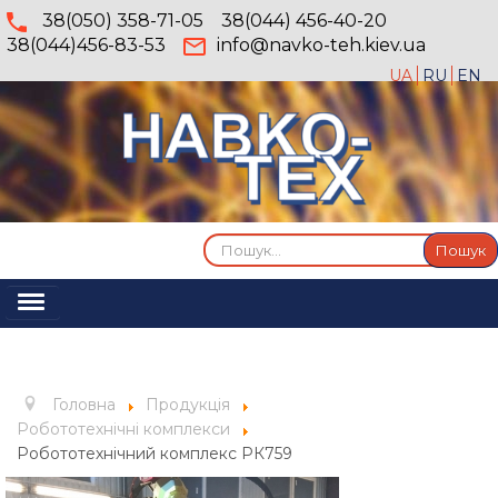
38(050) 358-71-05
38(044) 456-40-20
38(044)456-83-53
info@navko-teh.kiev.ua
UA
RU
EN
Пошук...
Пошук
Перемикач
навігації
Головна
Про компанію
Головна
Продукція
Послуги
Робототехнічні комплекси
Робототехнічний комплекс РК759
Продукція
Галерея