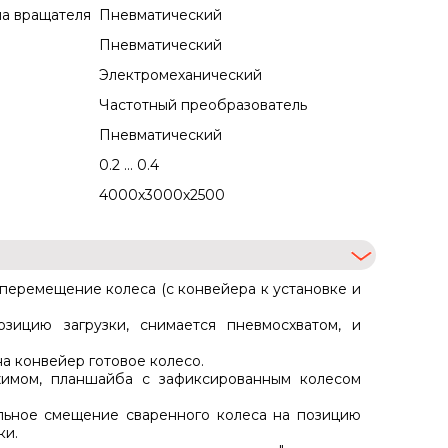
на вращателя
Пневматический
Пневматический
Электромеханический
Частотный преобразователь
Пневматический
0.2 ... 0.4
4000х3000х2500
 перемещение колеса (с конвейера к установке и
зицию загрузки, снимается пневмосхватом, и
а конвейер готовое колесо.
жимом, планшайба с зафиксированным колесом
льное смещение сваренного колеса на позицию
зки.