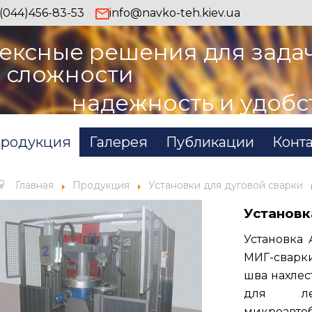
(044)456-83-53
info@navko-teh.kiev.ua
ексные решения для зада
 сложности
надежность и удобс
родукция
Галерея
Публикации
Конт
Главная
Продукция
Установки для дуговой сварки
Установк
Установка 
МИГ-сварк
шва нахлес
для лег
микроавто