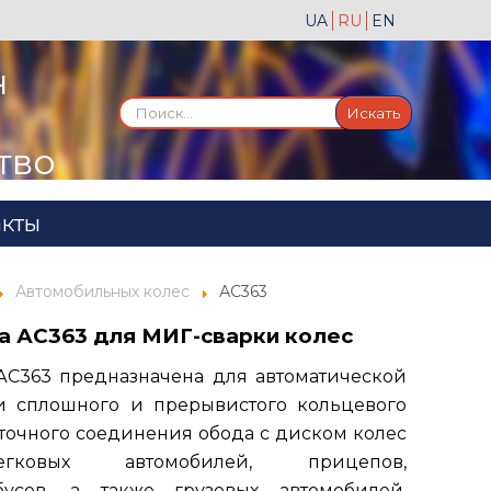
UA
RU
EN
ч
Искать...
Искать
тво
акты
Автомобильных колес
АС363
а АС363 для МИГ-сварки колес
АС363 предназначена для автоматической
и сплошного и прерывистого кольцевого
точного соединения обода с диском колес
ковых автомобилей, прицепов,
бусов, а также грузовых автомобилей,