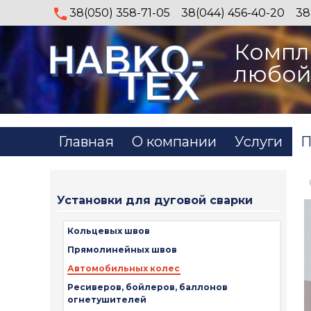
38(050) 358-71-05
38(044) 456-40-20
38
Компл
любой
Главная
О компании
Услуги
П
Установки для дуговой сварки
Кольцевых швов
Прямолинейных швов
Автомобильных колес
Ресиверов, бойлеров, баллонов
огнетушителей